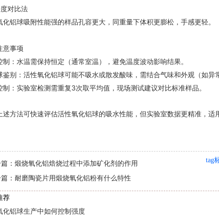
度对比法‌
氧化铝球
吸附性能强的样品孔容更大，同重量下体积更膨松，手感更轻。
注意事项
控制‌：水温需保持恒定（通常室温），避免温度波动影响结果。
球鉴别‌：活性氧化铝球可能不吸水或散发酸味，需结合气味和外观（如异
控制‌：实验室检测需重复3次取平均值，现场测试建议对比标准样品。
上述方法可快速评估活性氧化铝球的吸水性能，但实验室数据更精准，适
ta
一篇：
煅烧氧化铝焙烧过程中添加矿化剂的作用
一篇：
耐磨陶瓷片用煅烧氧化铝粉有什么特性
推荐
氧化铝球生产中如何控制强度