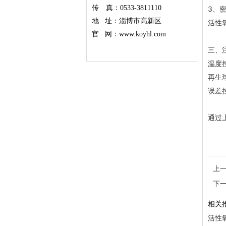
传 真：0533-3811110
3、密
地 址：淄博市高新区
活性
官 网：www.koyhl.com
三、
温度
再生
误差
通过
上
下
相关
活性