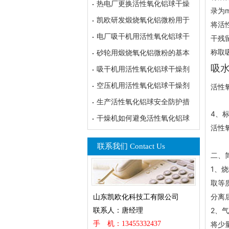
热电厂更换活性氧化铝球干燥
录为m
凯欧研发煅烧氧化铝微粉用于
将
活
电厂吸干机用活性氧化铝球干
干残
称取
砂轮用煅烧氧化铝微粉的基本
吸
吸干机用活性氧化铝球干燥剂
空压机用活性氧化铝球干燥剂
活性
生产活性氧化铝球安全防护措
4、标
干燥机如何避免活性氧化铝球
活性氧
联系我们 Contact Us
二、
1、烧
取等
分离
山东凯欧化科技工有限公司
2、气
联系人：唐经理
将少
手 机：13455332437