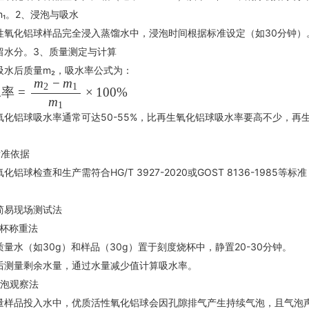
₁。
2、浸泡与吸水‌
性氧化铝球
样品完全浸入蒸馏水中，浸泡时间根据标准设定（如30分钟）
留水分。
3、质量测定与计算‌
吸水后质量m₂，吸水率公式为：
m
−
m
2
1
水率
=
×
100%
m
1
氧化铝球吸水率通常可达50-55%，比再生氧化铝球吸水率要高不少，再
准依据‌
化铝球检查和生产需符合HG/T 3927-2020或GOST 8136-1985
简易现场测试法
杯称重法‌
质量水（如30g）和样品（30g）置于刻度烧杯中，静置20-30分钟。
后测量剩余水量，通过水量减少值计算吸水率。
泡观察法‌
量样品投入水中，优质活性氧化铝球会因孔隙排气产生持续气泡，且气泡