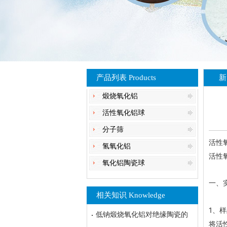
产品列表 Products
新
煅烧氧化铝
活性氧化铝球
分子筛
活性
氢氧化铝
活性
氧化铝陶瓷球
一、
相关知识 Knowledge
1、样
低钠煅烧氧化铝对绝缘陶瓷的
将
活