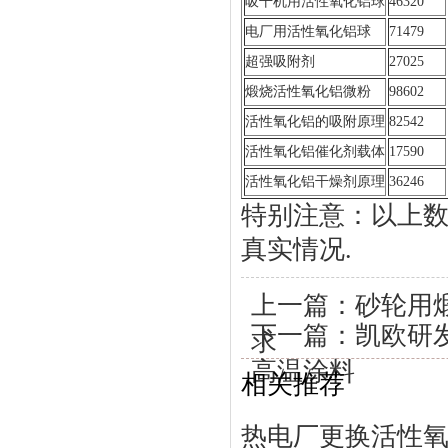
吸干机用活性氧化铝球
46320
电厂用活性氧化铝球
71479
超强吸附剂
27025
煅烧活性氧化铝微粉
98602
活性氧化铝的吸附原理
82542
活性氧化铝催化剂载体
17590
活性氧化铝干燥剂原理
36246
特别注意：以上数
真实情况.
上一篇：
砂轮用
下一篇：
凯欧研
求
高温涂料
相关推荐
热电厂更换活性