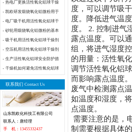
热电厂更换活性氧化铝球干燥
度，可以调节吸
凯欧研发煅烧氧化铝微粉用于
度。降低进气温
电厂吸干机用活性氧化铝球干
度。 2. 控制
砂轮用煅烧氧化铝微粉的基本
露点温度。可以
吸干机用活性氧化铝球干燥剂
组，将进气湿度控
空压机用活性氧化铝球干燥剂
的用量：活性氧
生产活性氧化铝球安全防护措
调节活性氧化铝
干燥机如何避免活性氧化铝球
而影响露点温度。
联系我们 Contact Us
废气中检测露点
如温度和湿度，
点温度。
山东凯欧化科技工有限公司
需要注意的是，
联系人：唐经理
制需要根据具体
手 机：13455332437