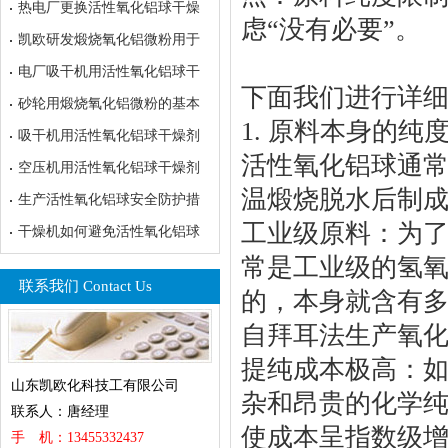
热电厂更换活性氧化铝球干燥
虑“没有必要”。
凯欧研发煅烧氧化铝微粉用于
电厂吸干机用活性氧化铝球干
下面我们进行详
砂轮用煅烧氧化铝微粉的基本
1. 原料本身的
吸干机用活性氧化铝球干燥剂
活性氧化铝球通常
空压机用活性氧化铝球干燥剂
温煅烧脱水后制
生产活性氧化铝球安全防护措
工业级原料：为
干燥机如何避免活性氧化铝球
常是工业级的氢氧
联系我们 Contact Us
的，本身就含有多
自拜耳法生产氧化铝
提纯成本极高：如
山东凯欧化科技工有限公司
杂和昂贵的化学
联系人：唐经理
使成本呈指数级
手 机：13455332437