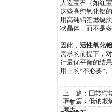
人造宝石（如红宝
这些高纯氧化铝
用高纯铝箔燃烧
状晶体，而不是
因此，
活性氧化
需求的前提下，
行最优平衡的结
用上的“不必要”。
上一篇：
回转窑
下一篇：
低钠煅
控制
度大