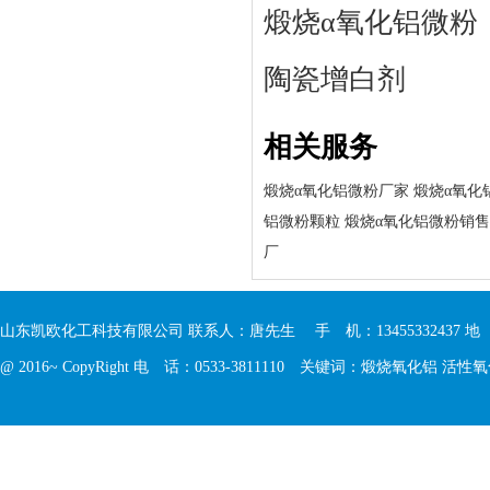
煅烧α氧化铝微粉
陶瓷增白剂
相关服务
煅烧α氧化铝微粉厂家
煅烧α氧化
铝微粉颗粒
煅烧α氧化铝微粉销售
厂
山东凯欧化工科技有限公司 联系人：唐先生 手 机：13455332437 
@ 2016~ CopyRight 电 话：0533-3811110 关键词：
煅烧氧化铝
活性氧