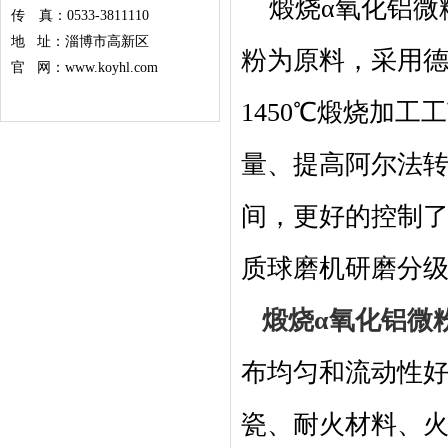
煅烧α氧化铝微
传 真：0533-3811110
地 址：淄博市高新区
粉为原料，采用
官 网：www.koyhl.com
1450℃煅烧加
量、提高阿尔法
间，更好的控制
质球磨机研磨分
煅烧α氧化铝微
布均匀和流动性
瓷、耐火材料、