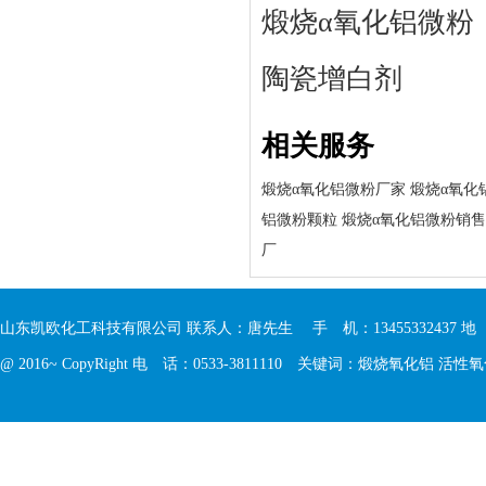
煅烧α氧化铝微粉
陶瓷增白剂
相关服务
煅烧α氧化铝微粉厂家
煅烧α氧化
铝微粉颗粒
煅烧α氧化铝微粉销售
厂
山东凯欧化工科技有限公司 联系人：唐先生 手 机：13455332437 
@ 2016~ CopyRight 电 话：0533-3811110 关键词：
煅烧氧化铝
活性氧