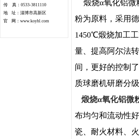
煅烧α氧化铝微
传 真：0533-3811110
地 址：淄博市高新区
粉为原料，采用
官 网：www.koyhl.com
1450℃煅烧加
量、提高阿尔法
间，更好的控制
质球磨机研磨分
煅烧α氧化铝微
布均匀和流动性
瓷、耐火材料、