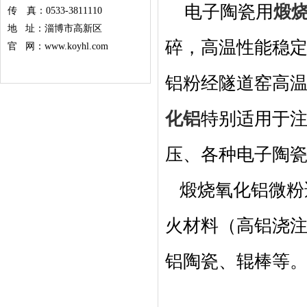
电子陶瓷用
煅
传 真：0533-3811110
地 址：淄博市高新区
碎，高温性能稳
官 网：www.koyhl.com
铝粉经隧道窑高
化铝
特别适用于
压、各种电子陶瓷
煅烧氧化铝微粉
火材料（高铝浇
铝陶瓷、辊棒等