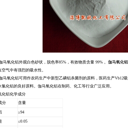
伽马氧化铝外观白色砂状，脱色率
85%
，有效物质含量
99%
。
伽马氧化铝
在空气中有强烈的吸水性。
伽马氧化铝可用作农药生产中新型乙磷铝杀菌剂的原料，医药生产
Vb12
吸
水氯化铝的良好原料。伽马氧化铝在制药、化工等行业广泛应用。
氧化铝化学成分
成分
含量
铝
≥94
硅
≤0.05