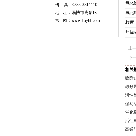
氧化
传 真：0533-3811110
地 址：淄博市高新区
氧化
官 网：www.koyhl.com
粒度
灼烧
上
下
相关
吸附
球形
活性
伽马
催化
活性
高锰