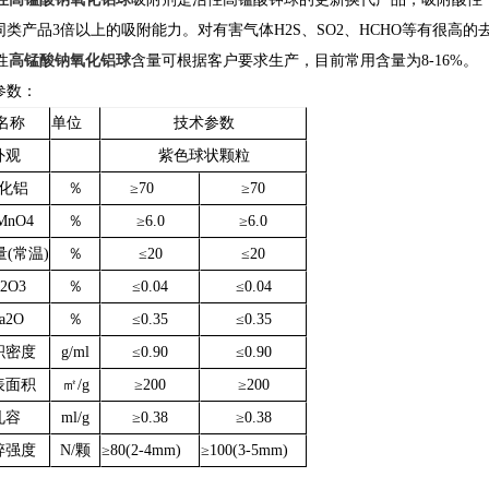
同类产品3倍以上的吸附能力。对有害气体H2S、SO2、HCHO等有很高
性
高锰酸钠氧化铝球
含量可根据客户要求生产，目前常用含量为8-16%。
参数：
标名称
单位
技术参数
外观
紫色球状颗粒
化铝
％
≥70
≥70
MnO4
％
≥6.0
≥6.0
(常温)
％
≤20
≤20
e2O3
％
≤0.04
≤0.04
a2O
％
≤0.35
≤0.35
积密度
g/ml
≤0.90
≤0.90
表面积
㎡/g
≥200
≥200
孔容
ml/g
≥0.38
≥0.38
碎强度
N/颗
≥80(2-4mm)
≥100(3-5mm)