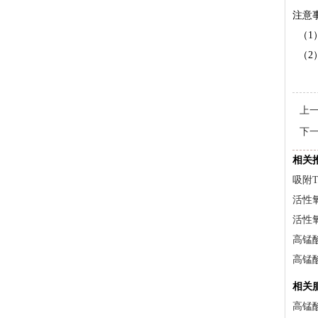
注意
（1
（2
上
下
相关
吸附
活性
活性
高锰
高锰
相关
高锰