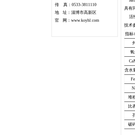
传 真：0533-3811110
具有
地 址：淄博市高新区
活
官 网：www.koyhl.com
技术
指
氧
Ca
含水量
F
N
堆
比
破