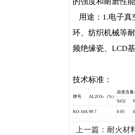
的强度和耐磨性
用途：1.电子真
环、纺织机械等耐
频绝缘瓷、LCD
技术标准：
杂质含量
牌号
AL2O3≥
（
%
）
SiO2
KO-10A
99.7
0.05
上一篇：
耐火材